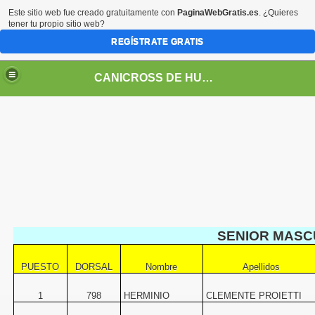
Este sitio web fue creado gratuitamente con
PaginaWebGratis.es
. ¿Quieres
tener tu propio sitio web?
REGÍSTRATE GRATIS
CANICROSS DE HUESCA
SENIOR MASC
PUESTO
DORSAL
Nombre
Apellidos
1
798
HERMINIO
CLEMENTE PROIETTI