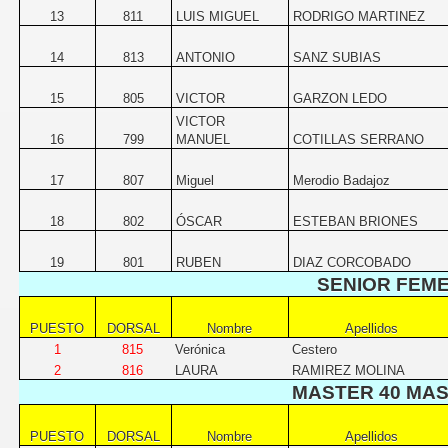
13
811
LUIS MIGUEL
RODRIGO MARTINEZ
14
813
ANTONIO
SANZ SUBIAS
15
805
VICTOR
GARZON LEDO
VICTOR
16
799
MANUEL
COTILLAS SERRANO
17
807
Miguel
Merodio Badajoz
18
802
ÓSCAR
ESTEBAN BRIONES
19
801
RUBEN
DIAZ CORCOBADO
SENIOR FEM
PUESTO
DORSAL
Nombre
Apellidos
1
815
Verónica
Cestero
2
816
LAURA
RAMIREZ MOLINA
MASTER 40 MA
PUESTO
DORSAL
Nombre
Apellidos