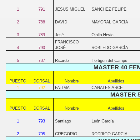
1
791
JESUS MIGUEL
SANCHEZ FELIPE
2
788
DAVID
MAYORAL GARCIA
3
789
José
Olalla Hevia
FRANCISCO
4
790
JOSÉ
ROBLEDO GARCÍA
5
787
Ricardo
Hortigón del Campo
MASTER 40 FE
PUESTO
DORSAL
Nombre
Apellidos
1
792
FATIMA
CANALES ARCE
MASTER 
PUESTO
DORSAL
Nombre
Apellidos
1
793
Santiago
León García
2
795
GREGORIO
RODRIGO GARCIA