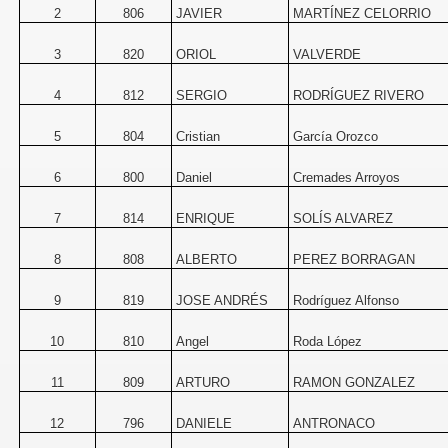
2
806
JAVIER
MARTÍNEZ CELORRIO
3
820
ORIOL
VALVERDE
4
812
SERGIO
RODRÍGUEZ RIVERO
5
804
Cristian
García Orozco
6
800
Daniel
Cremades Arroyos
7
814
ENRIQUE
SOLÍS ALVAREZ
8
808
ALBERTO
PEREZ BORRAGAN
9
819
JOSE ANDRÉS
Rodríguez Alfonso
10
810
Angel
Roda López
11
809
ARTURO
RAMON GONZALEZ
12
796
DANIELE
ANTRONACO