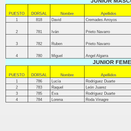
JUNIOR MASC
PUESTO
DORSAL
Nombre
Apellidos
1
818
David
Cremades Arroyos
2
781
Iván
Prieto Navarro
3
782
Ruben
Prieto Navarro
4
780
Miguel
Angel Algarra
JUNIOR FEM
PUESTO
DORSAL
Nombre
Apellidos
1
786
Lucía
Rodríguez Duarte
2
783
Raquel
León Juarez
3
785
Eva
Rodríguez Duarte
4
784
Lorena
Roda Vinagre