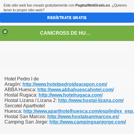
Este sitio web fue creado gratuitamente con
PaginaWebGratis.es
. ¿Quieres
tener tu propio sitio web?
REGÍSTRATE GRATIS
CANICROSS DE HUESCA
Hotel Pedro I de
Aragón:
http://www.hotelpedroidearagon.com/
ABBA Huesca:
http://www.abbahuescahotel.com/
Hostal Rugaca:
http://www.hotelrugaca.com/
Hostal Lizana / Lizana 2:
http://www.hostal-lizana.com/
Sercotel Aparthotel
Huesca:
http://www.aparthotelhuesca.com/esp/index_esp
Hostal San Marcos:
http://www.hostalsanmarcos.es/
Camping San Jorge:
http://www.campingsanjorge.com/