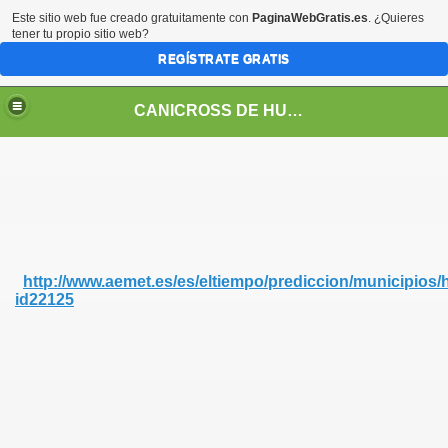
Este sitio web fue creado gratuitamente con
PaginaWebGratis.es
. ¿Quieres
tener tu propio sitio web?
REGÍSTRATE GRATIS
CANICROSS DE HUESCA
http://www.aemet.es/es/eltiempo/prediccion/municipios/
id22125