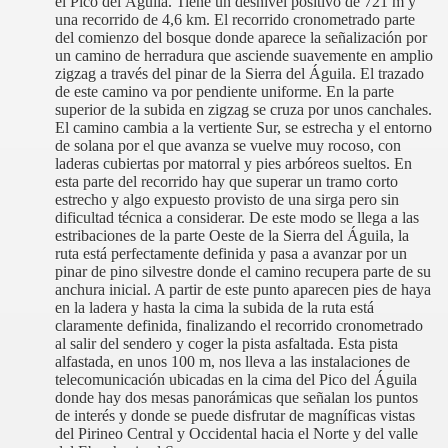
el Pico del Águila. Tiene un desnivel positivo de 721 m y
una recorrido de 4,6 km. El recorrido cronometrado parte
del comienzo del bosque donde aparece la señalización por
un camino de herradura que asciende suavemente en amplio
zigzag a través del pinar de la Sierra del Águila. El trazado
de este camino va por pendiente uniforme. En la parte
superior de la subida en zigzag se cruza por unos canchales.
El camino cambia a la vertiente Sur, se estrecha y el entorno
de solana por el que avanza se vuelve muy rocoso, con
laderas cubiertas por matorral y pies arbóreos sueltos. En
esta parte del recorrido hay que superar un tramo corto
estrecho y algo expuesto provisto de una sirga pero sin
dificultad técnica a considerar. De este modo se llega a las
estribaciones de la parte Oeste de la Sierra del Águila, la
ruta está perfectamente definida y pasa a avanzar por un
pinar de pino silvestre donde el camino recupera parte de su
anchura inicial. A partir de este punto aparecen pies de haya
en la ladera y hasta la cima la subida de la ruta está
claramente definida, finalizando el recorrido cronometrado
al salir del sendero y coger la pista asfaltada. Esta pista
alfastada, en unos 100 m, nos lleva a las instalaciones de
telecomunicación ubicadas en la cima del Pico del Águila
donde hay dos mesas panorámicas que señalan los puntos
de interés y donde se puede disfrutar de magníficas vistas
del Pirineo Central y Occidental hacia el Norte y del valle